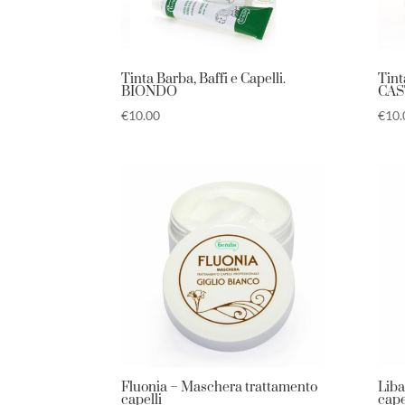
Tinta Barba, Baffi e Capelli.
Tint
BIONDO
CA
€
10.00
€
10.
Fluonia – Maschera trattamento
Liba
capelli
cape