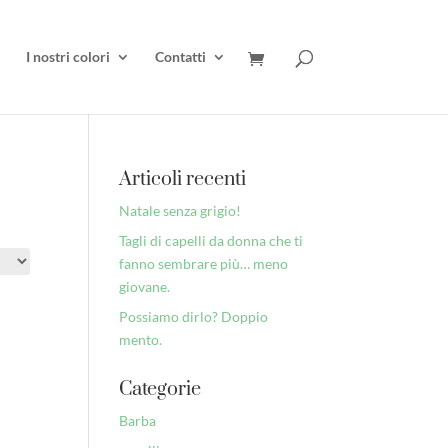
I nostri colori
Contatti
Articoli recenti
Natale senza grigio!
Tagli di capelli da donna che ti
fanno sembrare più… meno
giovane.
Possiamo dirlo? Doppio
mento.
Categorie
Barba