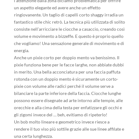
l’attenzione dalla zona diciamo problematica per offrire
un aspetto elegante ed avere anche un effetto
ringiovanente. Un taglio di capelli corto shaggy irradia un
fantastico stile chic retrò. La tecnica più utilizzata di solito
consiste nell’arricciare le ciocche a casaccio, creando così
volume e movimento a bizzeffe. E questo è proprio quello
che vogliamo! Una sensazione generale di movimento e di
energia.
Anche un pixie corto per doppio mento va benissimo. Il
pixie funziona bene per le facce larghe, non abbiate dubbi
in merito. Una bella acconciatura per una faccia paffuta
rotonda con un doppio mento è sicuramente un corto-
pixie con volume alle radici perché il volume serve a
bilanciare la parte inferiore della faccia. Ciocche lunghe
possono essere disegnate ad arte intorno alle tempie, alle
orecchie e alla cima della testa per enfatizzare gli occhi e
gli zigomi invece del … beh, evitiamo di ripeterlo!
Un bob molto lineare e geometrico invece riesce a
rendere il tuo viso più sottile grazie alle sue linee affilate e
una certa lunghezza.