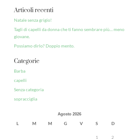
Articoli recenti
Natale senza grigio!
Tagli di capelli da donna che ti fanno sembrare più… meno
giovane.
Possiamo dirlo? Doppio mento.
Categorie
Barba
capelli
Senza categoria
sopracciglia
Agosto 2026
L
M
M
G
V
S
D
1
2