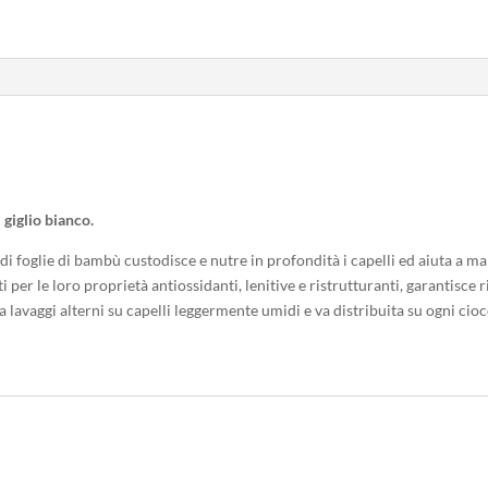
 giglio bianco.
to di foglie di bambù custodisce e nutre in profondità i capelli ed aiuta a
 per le loro proprietà antiossidanti, lenitive e ristrutturanti, garantisce 
a lavaggi alterni su capelli leggermente umidi e va distribuita su ogni cioc