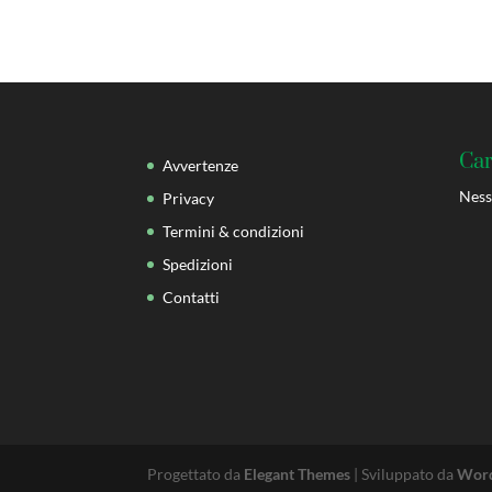
Car
Avvertenze
Ness
Privacy
Termini & condizioni
Spedizioni
Contatti
Progettato da
Elegant Themes
| Sviluppato da
Word