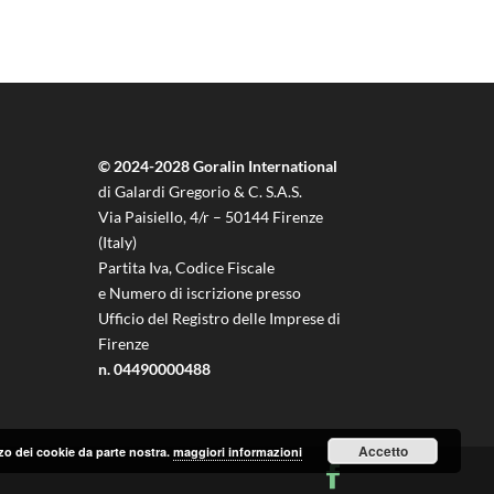
© 2024-2028 Goralin International
di Galardi Gregorio & C. S.A.S.
Via Paisiello, 4/r – 50144 Firenze
(Italy)
Partita Iva, Codice Fiscale
e Numero di iscrizione presso
Ufficio del Registro delle Imprese di
Firenze
n. 04490000488
Accetto
lizzo dei cookie da parte nostra.
maggiori informazioni