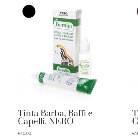
Tinta Barba, Baffi e
T
Capelli. NERO
C
€
10.00
€
1