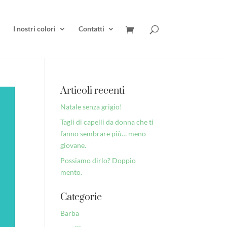
I nostri colori
Contatti
Articoli recenti
Natale senza grigio!
Tagli di capelli da donna che ti
fanno sembrare più… meno
giovane.
Possiamo dirlo? Doppio
mento.
Categorie
Barba